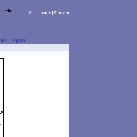
Se connecter
|
S'inscrire
lles
Agora
t_session)
.0
a-