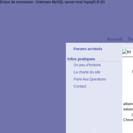
Erreur de connexion : Unknown MySQL server host 'mysql5-9' (0)
Accueil
Te
Archiv
Forums archivés
Infos pratiques
Un peu d'histoire
La charte du site
Foire Aux Questions
Contact
allia
values
Chrom