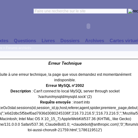
xtes
Questions
Livres
Dossiers
Archives
Cartes virtue
es
>
Forums archivés
Erreur Technique
Suite à une erreur technique, la page que vous demandez est momentanément
indisponible.
Erreur MySQL n°2002
Description
: Can't connect to local MySQL server through socket
'/var/run/mysqld/mysqld.sock' (2)
Requête envoyée
: insert into
nceGv3stat.sessions(id,session_id,ip,host,referer,agent,spider,premiere_page,debu
('','e6d2dbc5f5bef0ad7936d3080245336f','216.73.216.5','216.73.216.5','','Mozilla/5
(Macintosh; Intel Mac OS X 10_15_7) AppleWebKit/537.36 (KHTML, like Gecko)
e/131.0.0.0 Safari/537.36; ClaudeBot/1.0; +claudebot@anthropic.com)','0','/forum/
toi-aussi-chorusfr-21759.html','1786119512')