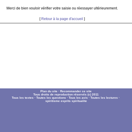
Merci de bien vouloir vérifier votre saisie ou réessayer ultérieurement.
[
Retour à la page d'accueil
]
Plan du site
·
Recommander ce site
Tous droits de reproduction réservés (c) 2011
Tous les textes
·
Toutes les questions
·
Tous les avis
·
Toutes les lectures
·
spiritisme
esprits
spiritualite