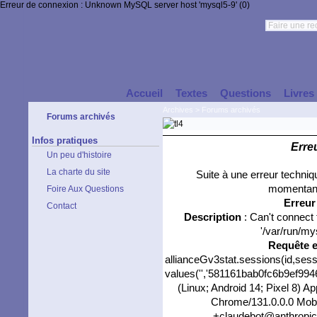
Erreur de connexion : Unknown MySQL server host 'mysql5-9' (0)
Accueil
Textes
Questions
Livres
Archives
>
Forums archivés
Forums archivés
Infos pratiques
Erre
Un peu d'histoire
La charte du site
Suite à une erreur techni
momentané
Foire Aux Questions
Erreu
Contact
Description
: Can't connect
'/var/run/my
Requête 
allianceGv3stat.sessions(id,sess
values('','581161bab0fc6b9ef9946
(Linux; Android 14; Pixel 8) 
Chrome/131.0.0.0 Mobil
+claudebot@anthropic.