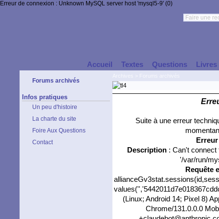
Erreur de connexion : Unknown MySQL server host 'mysql5-9' (0)
Accueil
Textes
Questions
Livres
Archives
>
Forums archivés
Forums archivés
Infos pratiques
Erre
Un peu d'histoire
La charte du site
Suite à une erreur techni
momentané
Foire Aux Questions
Erreu
Contact
Description
: Can't connect
'/var/run/my
Requête 
allianceGv3stat.sessions(id,sess
values('','5442011d7e018367cddc3
(Linux; Android 14; Pixel 8) 
Chrome/131.0.0.0 Mobil
+claudebot@anthropic.com