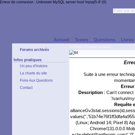
Erreur de connexion : Unknown MySQL server host 'mysql5-9' (0)
Accueil
Textes
Questions
Livres
Archives
>
Forums archivés
Forums archivés
Infos pratiques
Erre
Un peu d'histoire
La charte du site
Suite à une erreur techni
momentané
Foire Aux Questions
Erreu
Contact
Description
: Can't connect
'/var/run/my
Requête 
allianceGv3stat.sessions(id,sess
values('','51b74e76f1ff3dfa4a9552
(Linux; Android 14; Pixel 8) 
Chrome/131.0.0.0 Mobil
+claudebot@anthropic.com)','0',