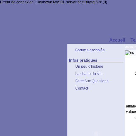
Erreur de connexion : Unknown MySQL server host 'mysql5-9' (0)
Accueil
Te
Archiv
Forums archivés
Infos pratiques
Un peu d'histoire
La charte du site
Foire Aux Questions
Contact
allia
value