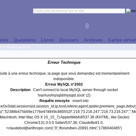
xtes
Questions
Livres
Dossiers
Archives
Cartes virtue
es
>
Forums archivés
Erreur Technique
Suite à une erreur technique, la page que vous demandez est momentanément
indisponible.
Erreur MySQL n°2002
Description
: Can't connect to local MySQL server through socket
'/var/run/mysqld/mysqld.sock' (2)
Requête envoyée
: insert into
nceGv3stat.sessions(id,session_id,ip,host,referer,agent,spider,premiere_page,debu
s('','52388b475b69e1776e978849c880552f','216.73.216.247','216.73.216.247','','Mo
(Macintosh; Intel Mac OS X 10_15_7) AppleWebKit/537.36 (KHTML, like Gecko)
Chrome/131.0.0.0 Safari/537.36; ClaudeBot/1.0;
+claudebot@anthropic.com)','0','/forum/ben-20891.html','1786040485')