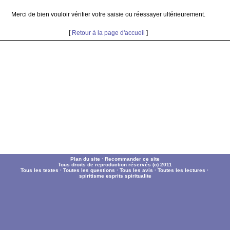
Merci de bien vouloir vérifier votre saisie ou réessayer ultérieurement.
[
Retour à la page d'accueil
]
Plan du site
·
Recommander ce site
Tous droits de reproduction réservés (c) 2011
Tous les textes
·
Toutes les questions
·
Tous les avis
·
Toutes les lectures
·
spiritisme
esprits
spiritualite