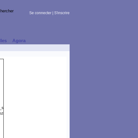
Se connecter
|
S'inscrire
lles
Agora
t_session)
zilla/5.0