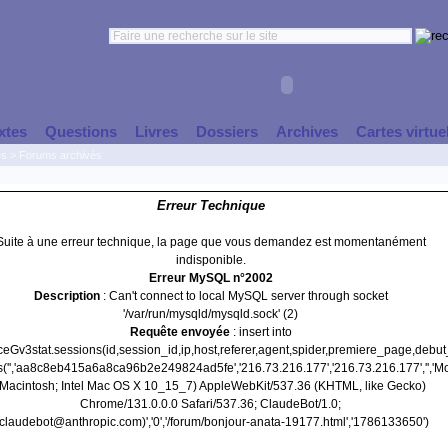
xtes
Questions
Livres
Dossiers
Archives
Cartes virtue
es
>
Forums archivés
Erreur Technique
Suite à une erreur technique, la page que vous demandez est momentanément
indisponible.
Erreur MySQL n°2002
Description
: Can't connect to local MySQL server through socket
'/var/run/mysqld/mysqld.sock' (2)
Requête envoyée
: insert into
nceGv3stat.sessions(id,session_id,ip,host,referer,agent,spider,premiere_page,debu
s('','aa8c8eb415a6a8ca96b2e249824ad5fe','216.73.216.177','216.73.216.177','','Mo
(Macintosh; Intel Mac OS X 10_15_7) AppleWebKit/537.36 (KHTML, like Gecko)
Chrome/131.0.0.0 Safari/537.36; ClaudeBot/1.0;
claudebot@anthropic.com)','0','/forum/bonjour-anata-19177.html','1786133650')