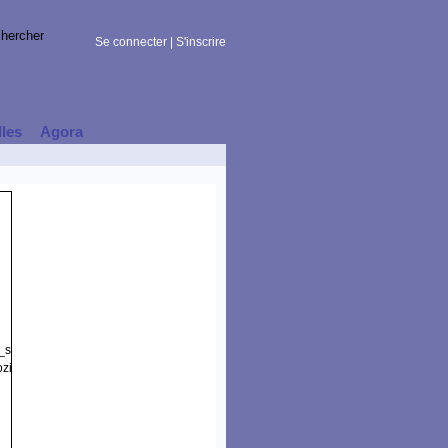
Se connecter
|
S'inscrire
lles
Agora
t_session)
zilla/5.0