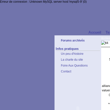
Erreur de connexion : Unknown MySQL server host 'mysql5-9' (0)
Accueil
Te
Archiv
Forums archivés
Infos pratiques
Un peu d'histoire
La charte du site
Foire Aux Questions
Contact
allia
value
+