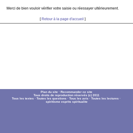
Merci de bien vouloir vérifier votre saisie ou réessayer ultérieurement.
[
Retour à la page d'accueil
]
Plan du site
·
Recommander ce site
Tous droits de reproduction réservés (c) 2011
Tous les textes
·
Toutes les questions
·
Tous les avis
·
Toutes les lectures
·
spiritisme
esprits
spiritualite