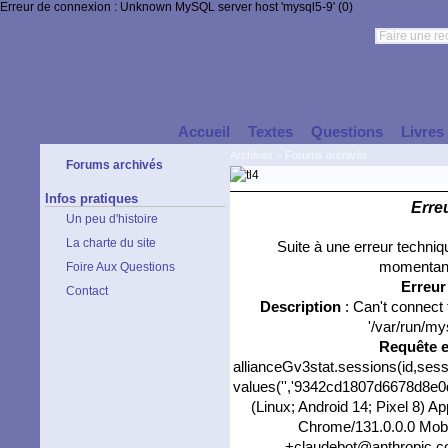
Erreur de connexion : Unknown MySQL server host 'mysql5-9' (0)
Accueil
Textes
Questions
Livres
Archives
>
Forums archivés
Forums archivés
Infos pratiques
Erre
Un peu d'histoire
La charte du site
Suite à une erreur techni
momentané
Foire Aux Questions
Erreu
Contact
Description
: Can't connect
'/var/run/my
Requête 
allianceGv3stat.sessions(id,sess
values('','9342cd1807d6678d8e0d8
(Linux; Android 14; Pixel 8) 
Chrome/131.0.0.0 Mobil
+claudebot@anthropic.com