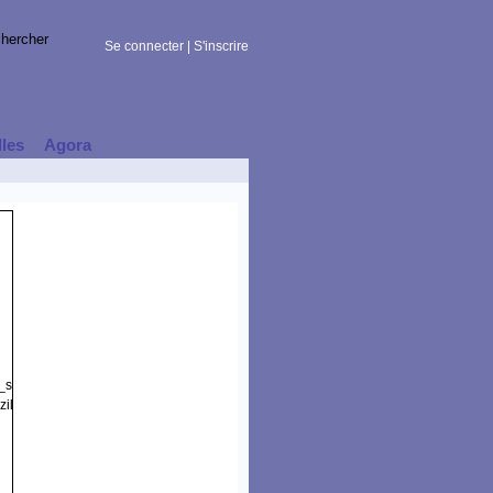
Se connecter
|
S'inscrire
lles
Agora
t_session)
illa/5.0