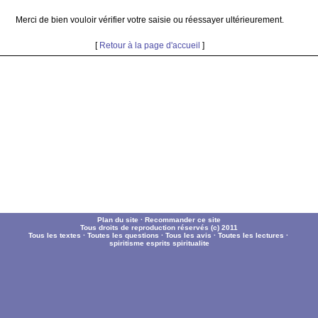
Merci de bien vouloir vérifier votre saisie ou réessayer ultérieurement.
[
Retour à la page d'accueil
]
Plan du site
·
Recommander ce site
Tous droits de reproduction réservés (c) 2011
Tous les textes
·
Toutes les questions
·
Tous les avis
·
Toutes les lectures
·
spiritisme
esprits
spiritualite