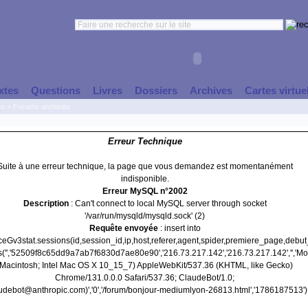
xtes
Questions
Livres
Dossiers
Archives
Cartes virtue
es
>
Forums archivés
Erreur Technique
Suite à une erreur technique, la page que vous demandez est momentanément
indisponible.
Erreur MySQL n°2002
Description
: Can't connect to local MySQL server through socket
'/var/run/mysqld/mysqld.sock' (2)
Requête envoyée
: insert into
nceGv3stat.sessions(id,session_id,ip,host,referer,agent,spider,premiere_page,debu
s('','52509f8c65dd9a7ab7f6830d7ae80e90','216.73.217.142','216.73.217.142','','Moz
(Macintosh; Intel Mac OS X 10_15_7) AppleWebKit/537.36 (KHTML, like Gecko)
Chrome/131.0.0.0 Safari/537.36; ClaudeBot/1.0;
udebot@anthropic.com)','0','/forum/bonjour-mediumlyon-26813.html','1786187513')