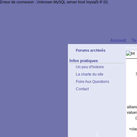
Erreur de connexion : Unknown MySQL server host 'mysql5-9' (0)
Accueil
Te
Archiv
Forums archivés
Infos pratiques
Un peu d'histoire
La charte du site
Foire Aux Questions
Contact
allia
value
+cla