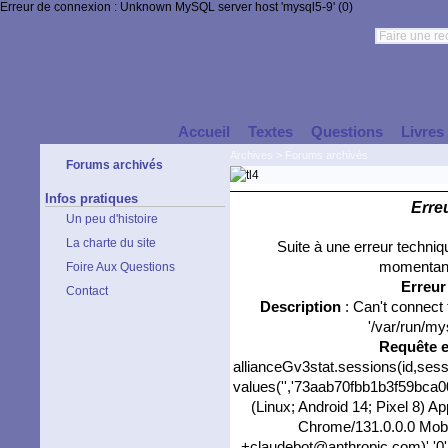
Erreur de connexion : Unknown MySQL server host 'mysql5-9' (0)
Accueil
Textes
Questions
Livres
Archives
>
Forums archivés
Forums archivés
Infos pratiques
Erre
Un peu d'histoire
La charte du site
Suite à une erreur techni
momentané
Foire Aux Questions
Erreu
Contact
Description
: Can't connect
'/var/run/my
Requête 
allianceGv3stat.sessions(id,sess
values('','73aab70fbb1b3f59bca002
(Linux; Android 14; Pixel 8) 
Chrome/131.0.0.0 Mobil
+claudebot@anthropic.com)','0'