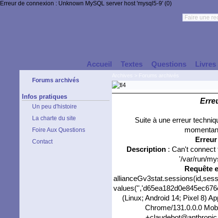
Erreur de connexion : Unknown MySQL server host 'mysql5-9' (0)
Accueil
Textes
Questions
Livres
Archives
>
Forums archivés
Forums archivés
Infos pratiques
Erre
Un peu d'histoire
La charte du site
Suite à une erreur techni
momentané
Foire Aux Questions
Erreu
Contact
Description
: Can't connect
'/var/run/my
Requête 
allianceGv3stat.sessions(id,sess
values('','d65ea182d0e845ec676ed
(Linux; Android 14; Pixel 8) 
Chrome/131.0.0.0 Mobil
+claudebot@anthropic.c