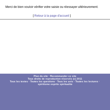
Merci de bien vouloir vérifier votre saisie ou réessayer ultérieurement.
[
Retour à la page d'accueil
]
Plan du site
·
Recommander ce site
Tous droits de reproduction réservés (c) 2011
Tous les textes
·
Toutes les questions
·
Tous les avis
·
Toutes les lectures
·
spiritisme
esprits
spiritualite