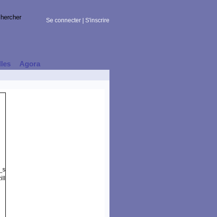
Se connecter
|
S'inscrire
lles
Agora
t_session)
lla/5.0