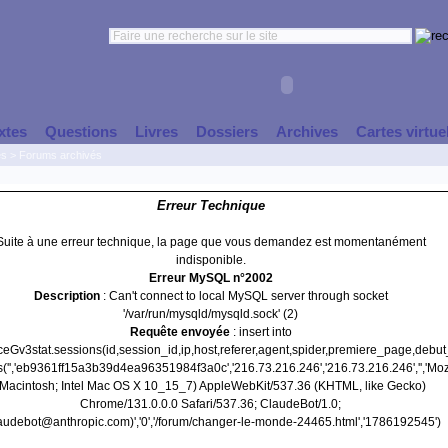
xtes
Questions
Livres
Dossiers
Archives
Cartes virtue
es
>
Forums archivés
Erreur Technique
Suite à une erreur technique, la page que vous demandez est momentanément
indisponible.
Erreur MySQL n°2002
Description
: Can't connect to local MySQL server through socket
'/var/run/mysqld/mysqld.sock' (2)
Requête envoyée
: insert into
nceGv3stat.sessions(id,session_id,ip,host,referer,agent,spider,premiere_page,debu
s('','eb9361ff15a3b39d4ea96351984f3a0c','216.73.216.246','216.73.216.246','','Mozi
(Macintosh; Intel Mac OS X 10_15_7) AppleWebKit/537.36 (KHTML, like Gecko)
Chrome/131.0.0.0 Safari/537.36; ClaudeBot/1.0;
audebot@anthropic.com)','0','/forum/changer-le-monde-24465.html','1786192545')