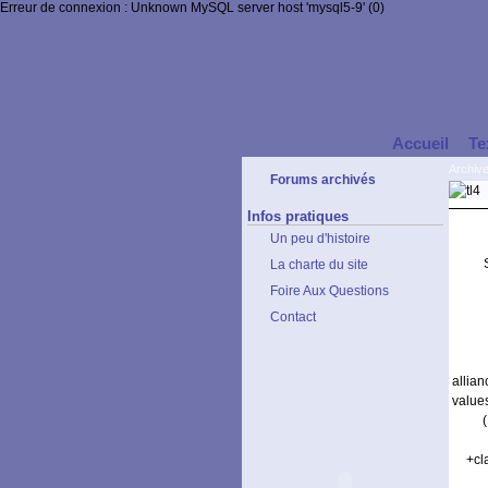
Erreur de connexion : Unknown MySQL server host 'mysql5-9' (0)
Accueil
Te
Archiv
Forums archivés
Infos pratiques
Un peu d'histoire
La charte du site
Foire Aux Questions
Contact
allia
value
+cl