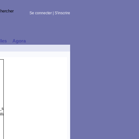
Se connecter
|
S'inscrire
lles
Agora
t_session)
lla/5.0