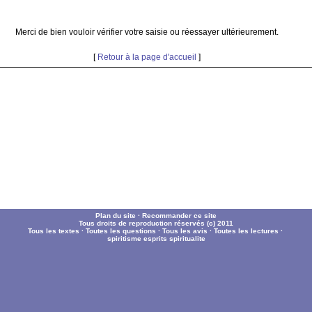
Merci de bien vouloir vérifier votre saisie ou réessayer ultérieurement.
[
Retour à la page d'accueil
]
Plan du site
·
Recommander ce site
Tous droits de reproduction réservés (c) 2011
Tous les textes
·
Toutes les questions
·
Tous les avis
·
Toutes les lectures
·
spiritisme
esprits
spiritualite