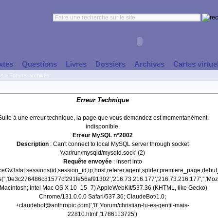
xtes
Questions
Livres
Dossiers
Archives
Cartes virtue
es
>
Forums archivés
Erreur Technique
Suite à une erreur technique, la page que vous demandez est momentanément
indisponible.
Erreur MySQL n°2002
Description
: Can't connect to local MySQL server through socket
'/var/run/mysqld/mysqld.sock' (2)
Requête envoyée
: insert into
nceGv3stat.sessions(id,session_id,ip,host,referer,agent,spider,premiere_page,debu
s('','0e3c276486c81577cf291fe56af91302','216.73.216.177','216.73.216.177','','Mozi
(Macintosh; Intel Mac OS X 10_15_7) AppleWebKit/537.36 (KHTML, like Gecko)
Chrome/131.0.0.0 Safari/537.36; ClaudeBot/1.0;
+claudebot@anthropic.com)','0','/forum/christian-tu-es-gentil-mais-
22810.html','1786113725')