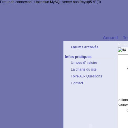
Erreur de connexion : Unknown MySQL server host 'mysql5-9' (0)
Accueil
Te
Archiv
Forums archivés
Infos pratiques
Un peu d'histoire
La charte du site
Foire Aux Questions
Contact
allia
value