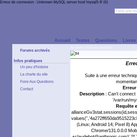
Erreur de connexion : Unknown MySQL server host 'mysql5-9' (0)
Accueil
Textes
Questions
Livres
Archives
>
Forums archivés
Forums archivés
Infos pratiques
Erre
Un peu d'histoire
La charte du site
Suite à une erreur techni
momentané
Foire Aux Questions
Erreu
Contact
Description
: Can't connect
'/var/run/my
Requête 
allianceGv3stat.sessions(id,sess
values('','4a272ff650da9515223cbb
(Linux; Android 14; Pixel 8) 
Chrome/131.0.0.0 Mobil
+claudebot@anthropic.com)','0',