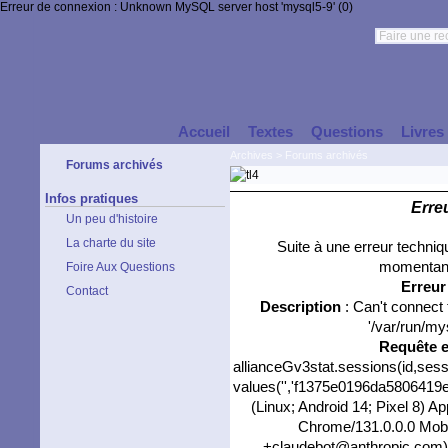
Erreur de connexion : Unknown MySQL server host 'mysql5-9' (0)
Accueil
Textes
Questions
Livres
Archives
>
Forums archivés
Forums archivés
Infos pratiques
Erre
Un peu d'histoire
La charte du site
Suite à une erreur techni
momentané
Foire Aux Questions
Erreu
Contact
Description
: Can't connect
'/var/run/my
Requête 
allianceGv3stat.sessions(id,sess
values('','f1375e0196da5806419ed
(Linux; Android 14; Pixel 8) 
Chrome/131.0.0.0 Mobil
+claudebot@anthropic.com)',