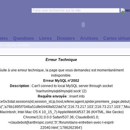
xtes
Questions
Livres
Dossiers
Archives
Cartes virtue
es
>
Forums archivés
Erreur Technique
Suite à une erreur technique, la page que vous demandez est momentanément
indisponible.
Erreur MySQL n°2002
Description
: Can't connect to local MySQL server through socket
'/var/run/mysqld/mysqld.sock' (2)
Requête envoyée
: insert into
nceGv3stat.sessions(id,session_id,ip,host,referer,agent,spider,premiere_page,debu
s('','a76b1895f7046a51dfe0440fa922dd7d','216.73.217.103','216.73.217.103','','Moz
(Macintosh; Intel Mac OS X 10_15_7) AppleWebKit/537.36 (KHTML, like Gecko)
Chrome/131.0.0.0 Safari/537.36; ClaudeBot/1.0;
+claudebot@anthropic.com)','0','/forum/dans-entretien-avec-l-esprit-
22040.html','1786262364')