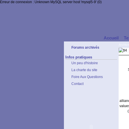
Erreur de connexion : Unknown MySQL server host 'mysql5-9' (0)
Accueil
Te
Archiv
Forums archivés
Infos pratiques
Un peu d'histoire
La charte du site
Foire Aux Questions
Contact
allia
value