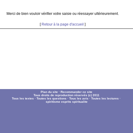
Merci de bien vouloir vérifier votre saisie ou réessayer ultérieurement.
[
Retour à la page d'accueil
]
Plan du site
·
Recommander ce site
Tous droits de reproduction réservés (c) 2011
Tous les textes
·
Toutes les questions
·
Tous les avis
·
Toutes les lectures
·
spiritisme
esprits
spiritualite