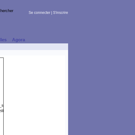
Se connecter
|
S'inscrire
lles
Agora
t_session)
illa/5.0