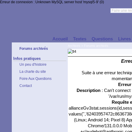
Erreur de connexion : Unknown MySQL server host 'mysql5-9' (0)
Accueil
Textes
Questions
Livres
Archives
>
Forums archivés
Forums archivés
Infos pratiques
Erre
Un peu d'histoire
La charte du site
Suite à une erreur techni
momentané
Foire Aux Questions
Erreu
Contact
Description
: Can't connect
'/var/run/my
Requête 
allianceGv3stat.sessions(id,sess
values('','62403957472c8636738da
(Linux; Android 14; Pixel 8) 
Chrome/131.0.0.0 Mobil
+claudebot@anthropic.com)'