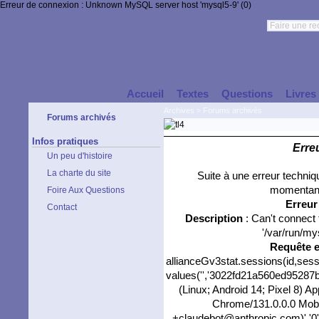
Erreur de connexion : Unknown MySQL server host 'mysql5-9' (0)
Accueil
Textes
Questions
Livres
Archives
>
Forums archivés
Forums archivés
Infos pratiques
Erre
Un peu d'histoire
La charte du site
Suite à une erreur techni
momentané
Foire Aux Questions
Erreu
Contact
Description
: Can't connect
'/var/run/my
Requête 
allianceGv3stat.sessions(id,sess
values('','3022fd21a560ed95287b0
(Linux; Android 14; Pixel 8) 
Chrome/131.0.0.0 Mobil
+claudebot@anthropic.com)','0'