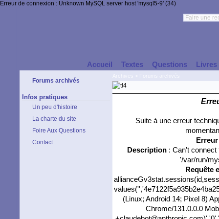
Erreur de connexion : Unknown MySQL server host 'mysql5-9' (34)
Accueil
Textes
Questions
Livres
Archives
>
Forums archivés
Forums archivés
Infos pratiques
Erre
Un peu d'histoire
La charte du site
Suite à une erreur techni
momentané
Foire Aux Questions
Erreu
Contact
Description
: Can't connect
'/var/run/my
Requête 
allianceGv3stat.sessions(id,sess
values('','4e7122f5a935b2e4ba25b
(Linux; Android 14; Pixel 8) 
Chrome/131.0.0.0 Mobil
+claudebot@anthropic.com)','0',