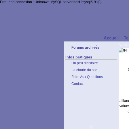
Erreur de connexion : Unknown MySQL server host 'mysql5-9' (0)
Accueil
Te
Archiv
Forums archivés
Infos pratiques
Un peu d'histoire
La charte du site
Foire Aux Questions
Contact
allia
value