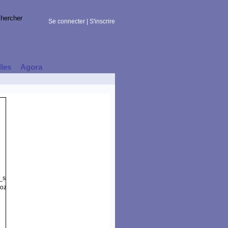
Se connecter
|
S'inscrire
lles
Agora
t_session)
zilla/5.0