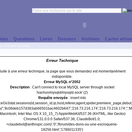
xtes
Questions
Livres
Dossiers
Archives
Cartes virtue
es
>
Forums archivés
Erreur Technique
Suite à une erreur technique, la page que vous demandez est momentanément
indisponible.
Erreur MySQL n°2002
Description
: Can't connect to local MySQL server through socket
'/var/run/mysqld/mysqld.sock' (2)
Requête envoyée
: insert into
nceGv3stat.sessions(id,session_id,ip,host,referer,agent,spider,premiere_page,debu
s('','8c06deb157d383ab66501bac4602b647','216.73.216.174','216.73.216.174','','Mo
(Macintosh; Intel Mac OS X 10_15_7) AppleWebKit/537.36 (KHTML, like Gecko)
Chrome/131.0.0.0 Safari/537.36; ClaudeBot/1.0;
+claudebot@anthropic.com)','0','/forum/des-dons-ou-une-escroquerie-
18256.html','1786011335')