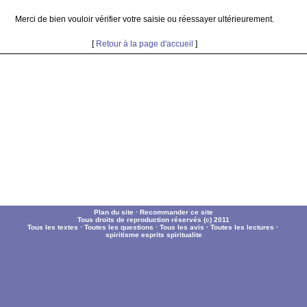
Merci de bien vouloir vérifier votre saisie ou réessayer ultérieurement.
[
Retour à la page d'accueil
]
Plan du site
·
Recommander ce site
Tous droits de reproduction réservés (c) 2011
Tous les textes
·
Toutes les questions
·
Tous les avis
·
Toutes les lectures
·
spiritisme
esprits
spiritualite