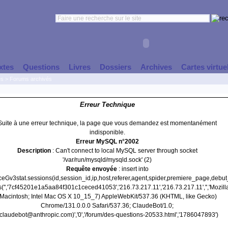
xtes
Questions
Livres
Dossiers
Archives
Cartes virtue
es
>
Forums archivés
Erreur Technique
Suite à une erreur technique, la page que vous demandez est momentanément
indisponible.
Erreur MySQL n°2002
Description
: Can't connect to local MySQL server through socket
'/var/run/mysqld/mysqld.sock' (2)
Requête envoyée
: insert into
nceGv3stat.sessions(id,session_id,ip,host,referer,agent,spider,premiere_page,debu
('','7cf45201e1a5aa84f301c1ceced41053','216.73.217.11','216.73.217.11','','Mozill
(Macintosh; Intel Mac OS X 10_15_7) AppleWebKit/537.36 (KHTML, like Gecko)
Chrome/131.0.0.0 Safari/537.36; ClaudeBot/1.0;
claudebot@anthropic.com)','0','/forum/des-questions-20533.html','1786047893')