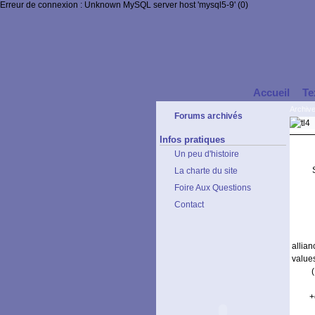
Erreur de connexion : Unknown MySQL server host 'mysql5-9' (0)
Accueil
Te
Archiv
Forums archivés
Infos pratiques
Un peu d'histoire
La charte du site
Foire Aux Questions
Contact
allia
values
+