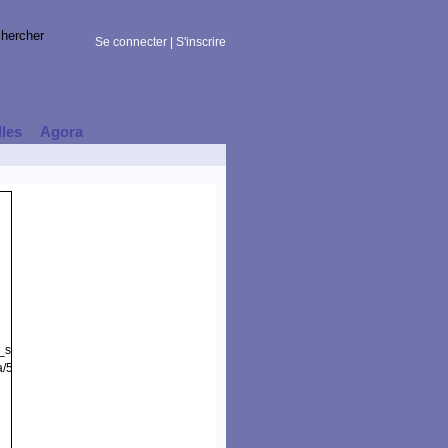
Se connecter
|
S'inscrire
lles
Agora
t_session)
a/5.0