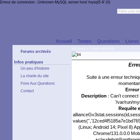
Erreur de connexion : Unknown MySQL server host 'mysql5-9' (0)
Accueil
Textes
Questions
Livres
Archives
>
Forums archivés
Forums archivés
Infos pratiques
Erre
Un peu d'histoire
La charte du site
Suite à une erreur techni
momentané
Foire Aux Questions
Erreu
Contact
Description
: Can't connect
'/var/run/my
Requête 
allianceGv3stat.sessions(id,sess
values('','12ced4f5185a7e1bd769d
(Linux; Android 14; Pixel 8) 
Chrome/131.0.0.0 Mobil
+claudebot@anthropic.