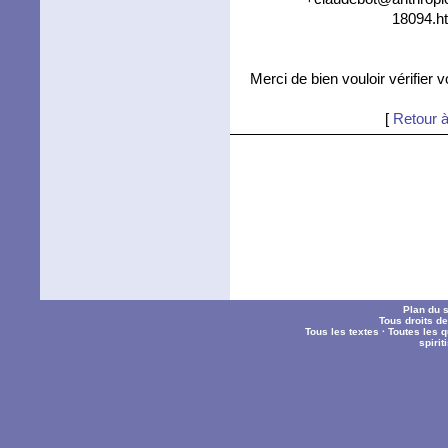
18094.ht
Merci de bien vouloir vérifier 
[
Retour à
Plan du s
Tous droits d
Tous les textes
·
Toutes les 
spiri