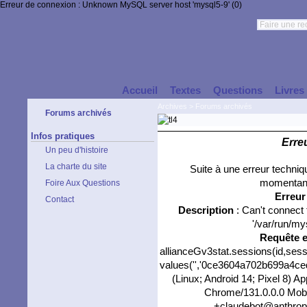
Erreur de connexion : Unknown MySQL server host 'mysql5-9' (0)
Accueil
Textes
Questions
Livres
Archives
>
Forums archivés
Forums archivés
Infos pratiques
Erre
Un peu d'histoire
La charte du site
Suite à une erreur techni
momentané
Foire Aux Questions
Erreu
Contact
Description
: Can't connect
'/var/run/my
Requête 
allianceGv3stat.sessions(id,sess
values('','0ce3604a702b699a4cedd
(Linux; Android 14; Pixel 8) 
Chrome/131.0.0.0 Mobil
+claudebot@anthropi