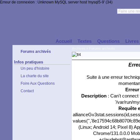
Erreur de connexion : Unknown MySQL server host 'mysql5-9' (34)
Accueil
Textes
Questions
Livres
Archives
>
Forums archivés
Forums archivés
Infos pratiques
Erre
Un peu d'histoire
La charte du site
Suite à une erreur techni
momentané
Foire Aux Questions
Erreu
Contact
Description
: Can't connect
'/var/run/my
Requête 
allianceGv3stat.sessions(id,sess
values('','8e17594c68b8070fc89ed
(Linux; Android 14; Pixel 8) 
Chrome/131.0.0.0 Mobil
+claudebot@anthropi