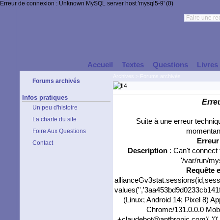
Erreur de connexion : Unknown MySQL server host 'mysql5-9' (0)
Accueil
Textes
Questions
Livres
Archives
>
Forums archivés
Forums archivés
Infos pratiques
Erre
Un peu d'histoire
La charte du site
Suite à une erreur techni
momentané
Foire Aux Questions
Erreu
Contact
Description
: Can't connect
'/var/run/my
Requête 
allianceGv3stat.sessions(id,sess
values('','3aa453bd9d0233cb141f2
(Linux; Android 14; Pixel 8) 
Chrome/131.0.0.0 Mobil
+claudebot@anthropic.com)','0',