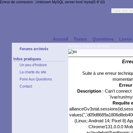
Erreur de connexion : Unknown MySQL server host 'mysql5-9' (0)
Accueil
Textes
Questions
Livres
Archives
>
Forums archivés
Forums archivés
Infos pratiques
Erre
Un peu d'histoire
La charte du site
Suite à une erreur techni
momentané
Foire Aux Questions
Erreu
Contact
Description
: Can't connect
'/var/run/my
Requête 
allianceGv3stat.sessions(id,sess
values('','d09d8689a1806d8eb4061
(Linux; Android 14; Pixel 8) 
Chrome/131.0.0.0 Mobil
+claudebot@anthropic.co