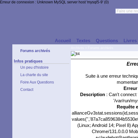
Erreur de connexion : Unknown MySQL server host 'mysql5-9' (0)
Accueil
Textes
Questions
Livres
Archives
>
Forums archivés
Forums archivés
Infos pratiques
Erre
Un peu d'histoire
La charte du site
Suite à une erreur techni
momentané
Foire Aux Questions
Erreu
Contact
Description
: Can't connect
'/var/run/my
Requête 
allianceGv3stat.sessions(id,sess
values('','87a7ca8596384b5530ef3
(Linux; Android 14; Pixel 8) 
Chrome/131.0.0.0 Mobil
+claudebot@anthropic.