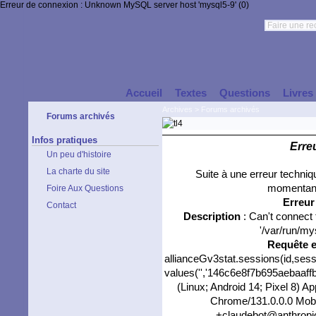
Erreur de connexion : Unknown MySQL server host 'mysql5-9' (0)
Accueil
Textes
Questions
Livres
Archives
>
Forums archivés
Forums archivés
Infos pratiques
Erre
Un peu d'histoire
La charte du site
Suite à une erreur techni
momentané
Foire Aux Questions
Erreu
Contact
Description
: Can't connect
'/var/run/my
Requête 
allianceGv3stat.sessions(id,sess
values('','146c6e8f7b695aebaaffb
(Linux; Android 14; Pixel 8) 
Chrome/131.0.0.0 Mobil
+claudebot@anthropic.