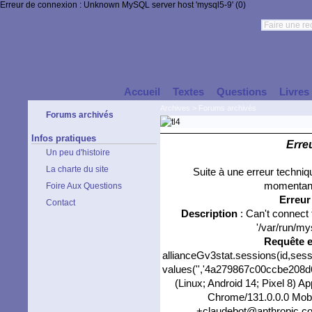
Erreur de connexion : Unknown MySQL server host 'mysql5-9' (0)
Accueil
Textes
Questions
Livres
Archives
>
Forums archivés
Forums archivés
Infos pratiques
Erre
Un peu d'histoire
La charte du site
Suite à une erreur techni
momentané
Foire Aux Questions
Erreu
Contact
Description
: Can't connect
'/var/run/my
Requête 
allianceGv3stat.sessions(id,sess
values('','4a279867c00ccbe208d67
(Linux; Android 14; Pixel 8) 
Chrome/131.0.0.0 Mobil
+claudebot@anthropic.com