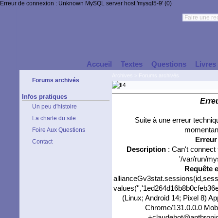
Erreur de connexion : Unknown MySQL server host 'mysql5-9' (0)
Accueil
Textes
Questions
Livres
Archives
>
Forums archivés
Forums archivés
Infos pratiques
Erre
Un peu d'histoire
La charte du site
Suite à une erreur techni
momentané
Foire Aux Questions
Erreu
Contact
Description
: Can't connect
'/var/run/my
Requête 
allianceGv3stat.sessions(id,sess
values('','1ed264d16b8b0cfeb36e2
(Linux; Android 14; Pixel 8) 
Chrome/131.0.0.0 Mobil
+claudebot@anthropic.