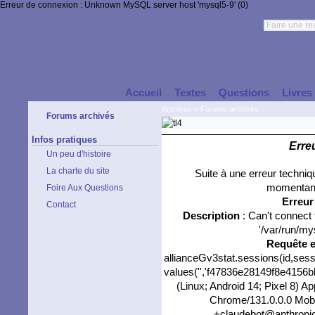
Erreur de connexion : Unknown MySQL server host 'mysql5-9' (0)
Accueil
Textes
Questions
Livres
Archives
>
Forums archivés
Forums archivés
Infos pratiques
Erre
Un peu d'histoire
La charte du site
Suite à une erreur techni
momentané
Foire Aux Questions
Erreu
Contact
Description
: Can't connect
'/var/run/my
Requête 
allianceGv3stat.sessions(id,sess
values('','f47836e28149f8e4156bbb
(Linux; Android 14; Pixel 8) 
Chrome/131.0.0.0 Mobil
+claudebot@anthropic.