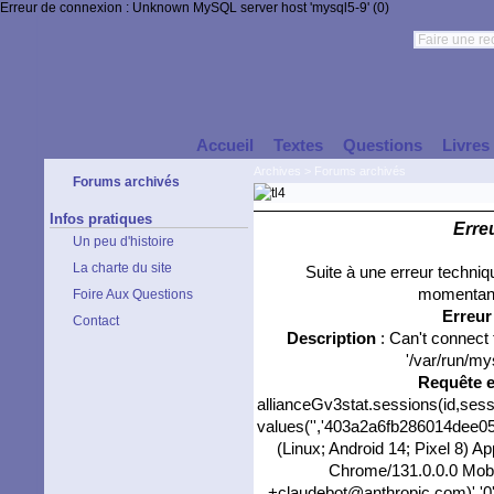
Erreur de connexion : Unknown MySQL server host 'mysql5-9' (0)
Accueil
Textes
Questions
Livres
Archives
>
Forums archivés
Forums archivés
Infos pratiques
Erre
Un peu d'histoire
La charte du site
Suite à une erreur techni
momentané
Foire Aux Questions
Erreu
Contact
Description
: Can't connect
'/var/run/my
Requête 
allianceGv3stat.sessions(id,sess
values('','403a2a6fb286014dee05d
(Linux; Android 14; Pixel 8) 
Chrome/131.0.0.0 Mobil
+claudebot@anthropic.com)','0','