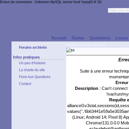
Erreur de connexion : Unknown MySQL server host 'mysql5-9' (0)
Accueil
Textes
Questions
Livres
Archives
>
Forums archivés
Forums archivés
Infos pratiques
Erre
Un peu d'histoire
La charte du site
Suite à une erreur techni
momentané
Foire Aux Questions
Erreu
Contact
Description
: Can't connect
'/var/run/my
Requête 
allianceGv3stat.sessions(id,sess
values('','6b63441e59a5e3035ae95
(Linux; Android 14; Pixel 8) 
Chrome/131.0.0.0 Mobil
+claudebot@anthropic.