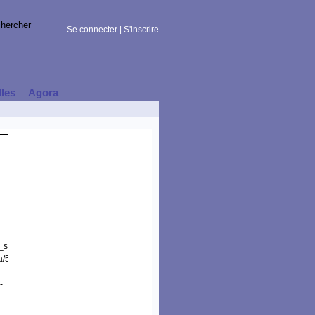
Se connecter
|
S'inscrire
lles
Agora
t_session)
a/5.0
-