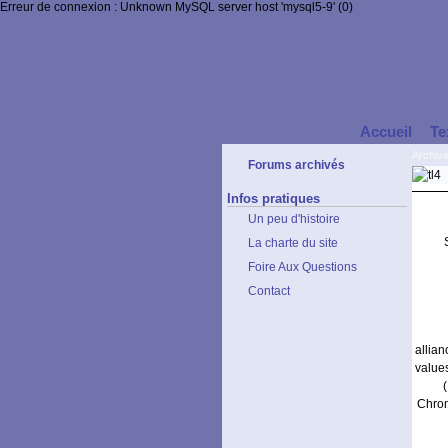
Erreur de connexion : Unknown MySQL server host 'mysql5-9' (0)
Accueil
Te
Archiv
Forums archivés
Infos pratiques
Un peu d'histoire
La charte du site
Foire Aux Questions
Contact
allia
values
Chrom