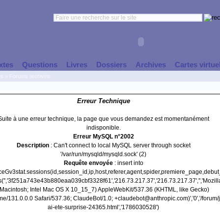
xtes
Questions
Livres
Dossiers
Archives
Cartes virtue
es
>
Forums archivés
Erreur Technique
Suite à une erreur technique, la page que vous demandez est momentanément
indisponible.
Erreur MySQL n°2002
Description
: Can't connect to local MySQL server through socket
'/var/run/mysqld/mysqld.sock' (2)
Requête envoyée
: insert into
nceGv3stat.sessions(id,session_id,ip,host,referer,agent,spider,premiere_page,debu
('','3f251a743e43b880eaa039cbf3328f61','216.73.217.37','216.73.217.37','','Mozill
(Macintosh; Intel Mac OS X 10_15_7) AppleWebKit/537.36 (KHTML, like Gecko)
e/131.0.0.0 Safari/537.36; ClaudeBot/1.0; +claudebot@anthropic.com)','0','/forum/j
ai-ete-surprise-24365.html','1786030528')