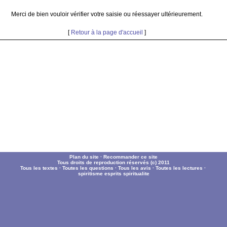
Merci de bien vouloir vérifier votre saisie ou réessayer ultérieurement.
[
Retour à la page d'accueil
]
Plan du site
·
Recommander ce site
Tous droits de reproduction réservés (c) 2011
Tous les textes
·
Toutes les questions
·
Tous les avis
·
Toutes les lectures
·
spiritisme
esprits
spiritualite