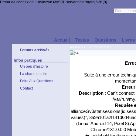
Erreur de connexion : Unknown MySQL server host 'mysql5-9' (0)
Accueil
Textes
Questions
Livres
Archives
>
Forums archivés
Forums archivés
Infos pratiques
Erre
Un peu d'histoire
La charte du site
Suite à une erreur techni
momentané
Foire Aux Questions
Erreu
Contact
Description
: Can't connect
'/var/run/my
Requête 
allianceGv3stat.sessions(id,sess
values('','3a9a101a2f141d6d46ad9
(Linux; Android 14; Pixel 8) 
Chrome/131.0.0.0 Mobil
+claudebot@anthropic.com)'