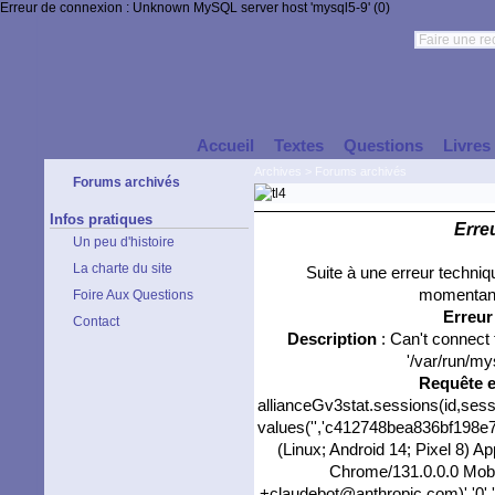
Erreur de connexion : Unknown MySQL server host 'mysql5-9' (0)
Accueil
Textes
Questions
Livres
Archives
>
Forums archivés
Forums archivés
Infos pratiques
Erre
Un peu d'histoire
La charte du site
Suite à une erreur techni
momentané
Foire Aux Questions
Erreu
Contact
Description
: Can't connect
'/var/run/my
Requête 
allianceGv3stat.sessions(id,sess
values('','c412748bea836bf198e73
(Linux; Android 14; Pixel 8) 
Chrome/131.0.0.0 Mobil
+claudebot@anthropic.com)','0',