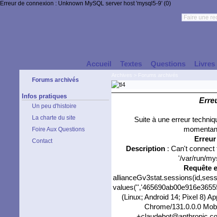
Erreur de connexion : Unknown MySQL server host 'mysql5-9' (0)
Accueil
Textes
Questions
Livres
Archives
>
Forums archivés
Forums archivés
Infos pratiques
Erre
Un peu d'histoire
La charte du site
Suite à une erreur techni
momentané
Foire Aux Questions
Erreu
Contact
Description
: Can't connect
'/var/run/my
Requête 
allianceGv3stat.sessions(id,sess
values('','465690ab00e916e365556
(Linux; Android 14; Pixel 8) 
Chrome/131.0.0.0 Mobil
+claudebot@anthropic.com