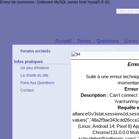
Erreur de connexion : Unknown MySQL server host 'mysql5-9' (0)
Accueil
Textes
Questions
Livres
Archives
>
Forums archivés
Forums archivés
Infos pratiques
Erre
Un peu d'histoire
La charte du site
Suite à une erreur techni
momentané
Foire Aux Questions
Erreu
Contact
Description
: Can't connect
'/var/run/my
Requête 
allianceGv3stat.sessions(id,sess
values('','48a2f9ae343cdd26cce2b
(Linux; Android 14; Pixel 8) 
Chrome/131.0.0.0 Mobil
+claudebot@anthropic.com)','0