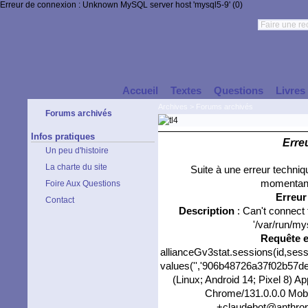
Erreur de connexion : Unknown MySQL server host 'mysql5-9' (0)
Accueil
Textes
Questions
Livres
Archives
>
Forums archivés
Forums archivés
Infos pratiques
Erre
Un peu d'histoire
La charte du site
Suite à une erreur techni
momentané
Foire Aux Questions
Erreu
Contact
Description
: Can't connect
'/var/run/my
Requête 
allianceGv3stat.sessions(id,sess
values('','906b48726a37f02b57dec
(Linux; Android 14; Pixel 8) 
Chrome/131.0.0.0 Mobil
+claudebot@anthropic.