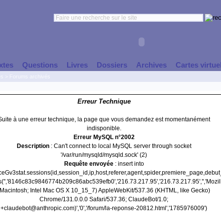
xtes
Questions
Livres
Dossiers
Archives
Cartes virtue
es
>
Forums archivés
Erreur Technique
Suite à une erreur technique, la page que vous demandez est momentanément
indisponible.
Erreur MySQL n°2002
Description
: Can't connect to local MySQL server through socket
'/var/run/mysqld/mysqld.sock' (2)
Requête envoyée
: insert into
nceGv3stat.sessions(id,session_id,ip,host,referer,agent,spider,premiere_page,debu
s('','8146c83c9846774b209c86abc539efb0','216.73.217.95','216.73.217.95','','Mozil
(Macintosh; Intel Mac OS X 10_15_7) AppleWebKit/537.36 (KHTML, like Gecko)
Chrome/131.0.0.0 Safari/537.36; ClaudeBot/1.0;
+claudebot@anthropic.com)','0','/forum/la-reponse-20812.html','1785976009')