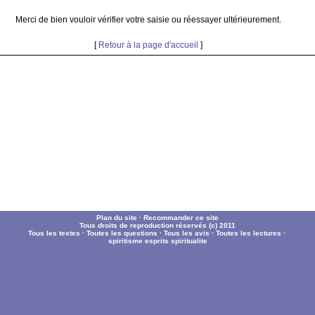
Merci de bien vouloir vérifier votre saisie ou réessayer ultérieurement.
[
Retour à la page d'accueil
]
Plan du site
·
Recommander ce site
Tous droits de reproduction réservés (c) 2011
Tous les textes
·
Toutes les questions
·
Tous les avis
·
Toutes les lectures
·
spiritisme
esprits
spiritualite