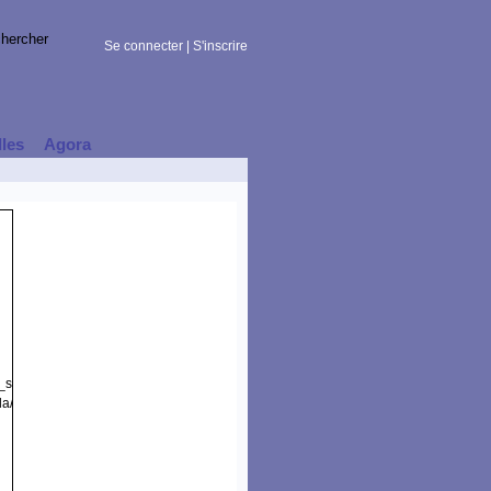
Se connecter
|
S'inscrire
lles
Agora
t_session)
la/5.0