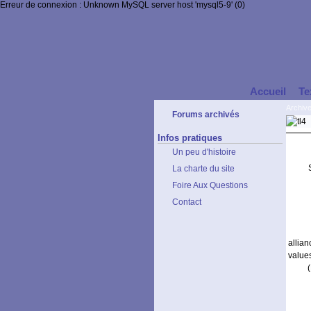
Erreur de connexion : Unknown MySQL server host 'mysql5-9' (0)
Accueil
Te
Archiv
Forums archivés
Infos pratiques
Un peu d'histoire
La charte du site
Foire Aux Questions
Contact
allia
value