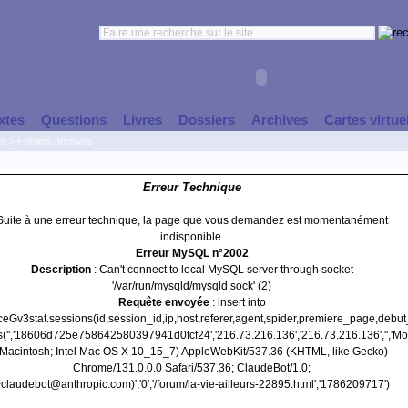
xtes
Questions
Livres
Dossiers
Archives
Cartes virtue
es
>
Forums archivés
Erreur Technique
Suite à une erreur technique, la page que vous demandez est momentanément
indisponible.
Erreur MySQL n°2002
Description
: Can't connect to local MySQL server through socket
'/var/run/mysqld/mysqld.sock' (2)
Requête envoyée
: insert into
nceGv3stat.sessions(id,session_id,ip,host,referer,agent,spider,premiere_page,debu
s('','18606d725e758642580397941d0fcf24','216.73.216.136','216.73.216.136','','Moz
(Macintosh; Intel Mac OS X 10_15_7) AppleWebKit/537.36 (KHTML, like Gecko)
Chrome/131.0.0.0 Safari/537.36; ClaudeBot/1.0;
claudebot@anthropic.com)','0','/forum/la-vie-ailleurs-22895.html','1786209717')