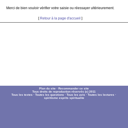
Merci de bien vouloir vérifier votre saisie ou réessayer ultérieurement.
[
Retour à la page d'accueil
]
Plan du site
·
Recommander ce site
Tous droits de reproduction réservés (c) 2011
Tous les textes
·
Toutes les questions
·
Tous les avis
·
Toutes les lectures
·
spiritisme
esprits
spiritualite