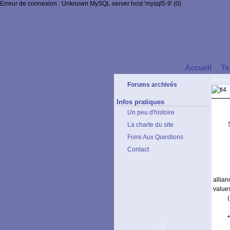
Erreur de connexion : Unknown MySQL server host 'mysql5-9' (0)
Accueil
Te
Archiv
Forums archivés
Infos pratiques
Un peu d'histoire
La charte du site
Foire Aux Questions
Contact
allia
value
+