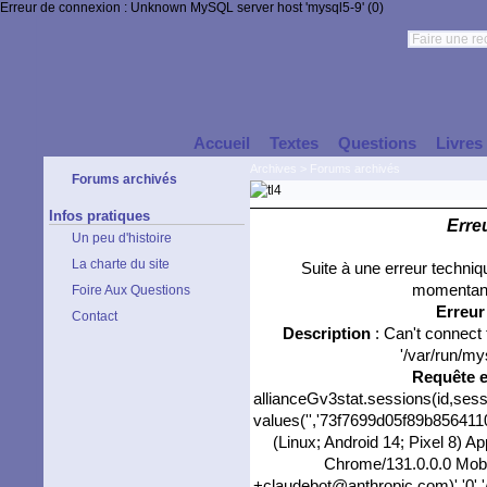
Erreur de connexion : Unknown MySQL server host 'mysql5-9' (0)
Accueil
Textes
Questions
Livres
Archives
>
Forums archivés
Forums archivés
Infos pratiques
Erre
Un peu d'histoire
La charte du site
Suite à une erreur techni
momentané
Foire Aux Questions
Erreu
Contact
Description
: Can't connect
'/var/run/my
Requête 
allianceGv3stat.sessions(id,sess
values('','73f7699d05f89b8564110
(Linux; Android 14; Pixel 8) 
Chrome/131.0.0.0 Mobil
+claudebot@anthropic.com)','0','