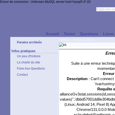
Erreur de connexion : Unknown MySQL server host 'mysql5-9' (0)
Accueil
Textes
Questions
Livres
Archives
>
Forums archivés
Forums archivés
Infos pratiques
Erre
Un peu d'histoire
La charte du site
Suite à une erreur techni
momentané
Foire Aux Questions
Erreu
Contact
Description
: Can't connect
'/var/run/my
Requête 
allianceGv3stat.sessions(id,sess
values('','dbbd57001dd8e304bdbbd
(Linux; Android 14; Pixel 8) 
Chrome/131.0.0.0 Mobil
+claudebot@anthropic.com