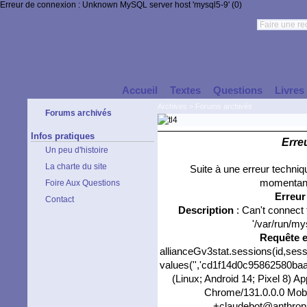
Erreur de connexion : Unknown MySQL server host 'mysql5-9' (0)
Accueil
Textes
Questions
Livres
Archives
>
Forums archivés
Forums archivés
Infos pratiques
Erre
Un peu d'histoire
La charte du site
Suite à une erreur techni
momentané
Foire Aux Questions
Erreu
Contact
Description
: Can't connect
'/var/run/my
Requête 
allianceGv3stat.sessions(id,sess
values('','cd1f14d0c95862580baad
(Linux; Android 14; Pixel 8) 
Chrome/131.0.0.0 Mobil
+claudebot@anthropic.