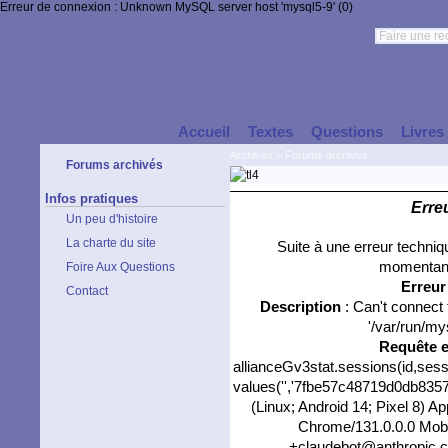
Erreur de connexion : Unknown MySQL server host 'mysql5-9' (0)
Accueil
Textes
Questions
Livres
Archives
>
Forums archivés
Forums archivés
Infos pratiques
Erre
Un peu d'histoire
La charte du site
Suite à une erreur techni
momentané
Foire Aux Questions
Erreu
Contact
Description
: Can't connect
'/var/run/my
Requête 
allianceGv3stat.sessions(id,sess
values('','7fbe57c48719d0db8357ca
(Linux; Android 14; Pixel 8) 
Chrome/131.0.0.0 Mobil
+claudebot@anthropic.co