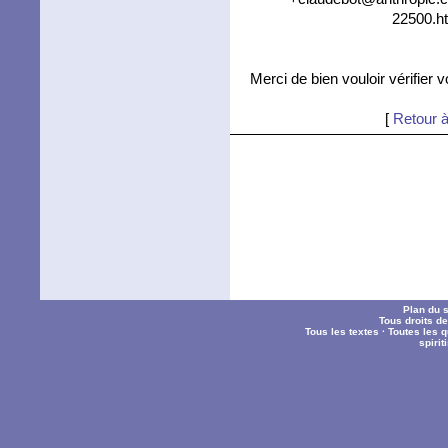
22500.ht
Merci de bien vouloir vérifier 
[
Retour à
Plan du s
Tous droits d
Tous les textes
·
Toutes les 
spiri