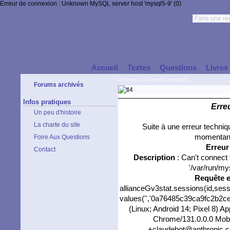
Erreur de connexion : Unknown MySQL server host 'mysql5-9' (0)
Accueil
Textes
Questions
Livres
Archives
>
Forums archivés
Forums archivés
Infos pratiques
Erre
Un peu d'histoire
La charte du site
Suite à une erreur techni
momentané
Foire Aux Questions
Erreu
Contact
Description
: Can't connect
'/var/run/my
Requête 
allianceGv3stat.sessions(id,sess
values('','0a76485c39ca9fc2b2ce2
(Linux; Android 14; Pixel 8) 
Chrome/131.0.0.0 Mobil
+claudebot@anthropic.co