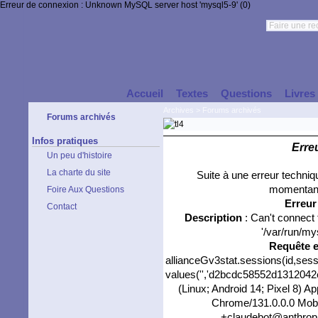
Erreur de connexion : Unknown MySQL server host 'mysql5-9' (0)
Accueil
Textes
Questions
Livres
Archives
>
Forums archivés
Forums archivés
Infos pratiques
Erre
Un peu d'histoire
La charte du site
Suite à une erreur techni
momentané
Foire Aux Questions
Erreu
Contact
Description
: Can't connect
'/var/run/my
Requête 
allianceGv3stat.sessions(id,sess
values('','d2bcdc58552d1312042ef
(Linux; Android 14; Pixel 8) 
Chrome/131.0.0.0 Mobil
+claudebot@anthropic.