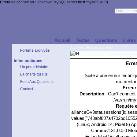
Erreur de connexion : Unknown MySQL server host 'mysql5-9' (0)
Accueil
Textes
Questions
Livres
Archives
>
Forums archivés
Forums archivés
Infos pratiques
Erre
Un peu d'histoire
La charte du site
Suite à une erreur techni
momentané
Foire Aux Questions
Erreu
Contact
Description
: Can't connect
'/var/run/my
Requête 
allianceGv3stat.sessions(id,sess
values('','48abf897a4702bd105520
(Linux; Android 14; Pixel 8) 
Chrome/131.0.0.0 Mobil
+claudebot@anthropic.com)