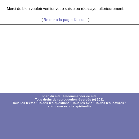
Merci de bien vouloir vérifier votre saisie ou réessayer ultérieurement.
[
Retour à la page d'accueil
]
Plan du site
·
Recommander ce site
Tous droits de reproduction réservés (c) 2011
Tous les textes
·
Toutes les questions
·
Tous les avis
·
Toutes les lectures
·
spiritisme
esprits
spiritualite