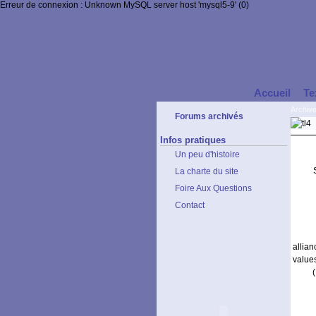
Erreur de connexion : Unknown MySQL server host 'mysql5-9' (0)
Accueil
Te
Archiv
Forums archivés
Infos pratiques
Un peu d'histoire
La charte du site
Foire Aux Questions
Contact
allia
values