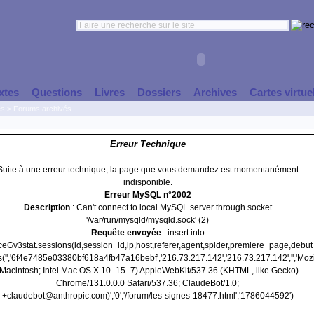
xtes
Questions
Livres
Dossiers
Archives
Cartes virtue
es
>
Forums archivés
Erreur Technique
Suite à une erreur technique, la page que vous demandez est momentanément
indisponible.
Erreur MySQL n°2002
Description
: Can't connect to local MySQL server through socket
'/var/run/mysqld/mysqld.sock' (2)
Requête envoyée
: insert into
nceGv3stat.sessions(id,session_id,ip,host,referer,agent,spider,premiere_page,debu
('','6f4e7485e03380bf618a4fb47a16bebf','216.73.217.142','216.73.217.142','','Mozi
(Macintosh; Intel Mac OS X 10_15_7) AppleWebKit/537.36 (KHTML, like Gecko)
Chrome/131.0.0.0 Safari/537.36; ClaudeBot/1.0;
+claudebot@anthropic.com)','0','/forum/les-signes-18477.html','1786044592')