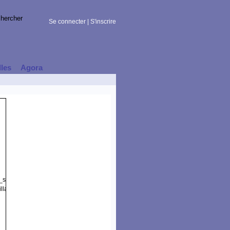
Se connecter
|
S'inscrire
lles
Agora
t_session)
lla/5.0