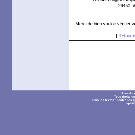
26450.ht
Merci de bien vouloir vérifier 
[
Retour à
Plan du s
Tous droits d
Tous les textes
·
Toutes les 
spiri