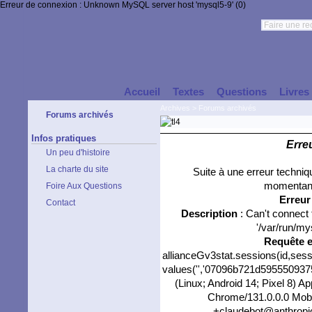
Erreur de connexion : Unknown MySQL server host 'mysql5-9' (0)
Accueil
Textes
Questions
Livres
Archives
>
Forums archivés
Forums archivés
Infos pratiques
Erre
Un peu d'histoire
La charte du site
Suite à une erreur techni
momentané
Foire Aux Questions
Erreu
Contact
Description
: Can't connect
'/var/run/my
Requête 
allianceGv3stat.sessions(id,sess
values('','07096b721d5955509375b
(Linux; Android 14; Pixel 8) 
Chrome/131.0.0.0 Mobil
+claudebot@anthropic.