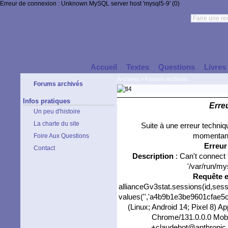
Erreur de connexion : Unknown MySQL server host 'mysql5-9' (0)
Accueil
Textes
Questions
Livres
Archives
>
Forums archivés
Forums archivés
Infos pratiques
Erre
Un peu d'histoire
La charte du site
Suite à une erreur techni
momentané
Foire Aux Questions
Erreu
Contact
Description
: Can't connect
'/var/run/my
Requête 
allianceGv3stat.sessions(id,sess
values('','a4b9b1e3be9601cfae5c1f
(Linux; Android 14; Pixel 8) 
Chrome/131.0.0.0 Mobil
+claudebot@anthropic.co